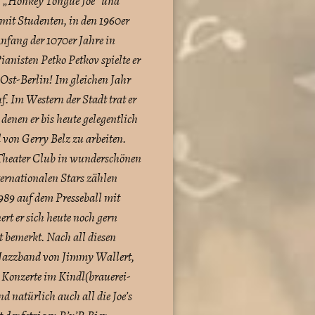
B. „Honkey Tongue Joe“ und
mit Studenten, in den 1960er
Anfang der 1070er Jahre in
anisten Petko Petkov spielte er
Ost-Berlin! Im gleichen Jahr
f. Im Western der Stadt trat er
enen er bis heute gelegentlich
 von Gerry Belz zu arbeiten.
n Theater Club in wunderschönen
ternationalen Stars zählen
89 auf dem Presseball mit
rt er sich heute noch gern
t bemerkt. Nach all diesen
 Jazzband von Jimmy Wallert,
n Konzerte im Kindl(brauerei-
natürlich auch all die Joe’s