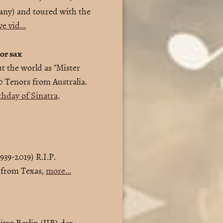
ny) and toured with the
ve vid...
nor sax
 the world as "Mister
 Tenors from Australia.
thday of Sinatra
.
939-2019) R.I.P.
d from Texas,
more...
itut Berlin (JIB) der