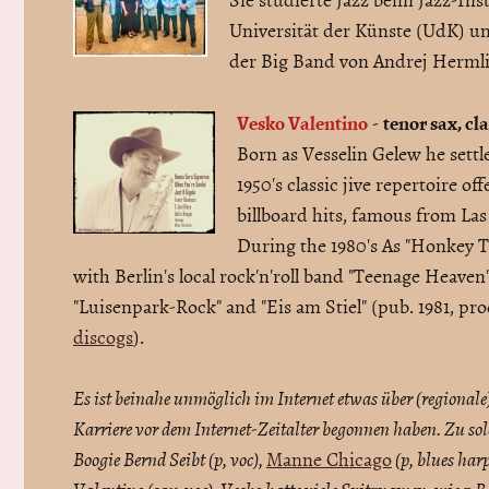
Universität der Künste (UdK) un
der Big Band von Andrej Herml
Vesko Valentino
tenor sax, cla
-
Born as Vesselin Gelew he settl
1950's classic jive repertoire of
billboard hits, famous from La
During the 1980's As "Honkey 
with Berlin's local rock'n'roll band "Teenage Heaven
"Luisenpark-Rock" and "Eis am Stiel" (pub. 1981, p
discogs
).
Es ist beinahe unmöglich im Internet etwas über (regionale)
Karriere vor dem Internet-Zeitalter begonnen haben. Zu so
Boogie Bernd Seibt (p, voc),
Manne Chicago
(p, blues har