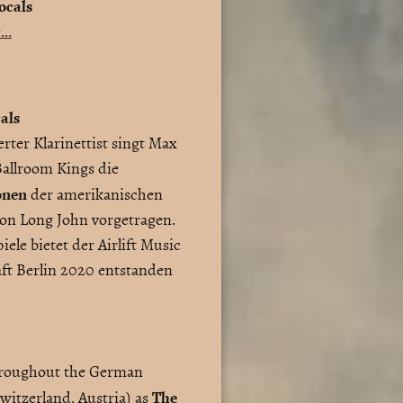
ocals
..
cals
rter Klarinettist singt Max
Ballroom Kings die
onen
der amerikanischen
on Long John vorgetragen.
ele bietet der Airlift Music
ft Berlin 2020 entstanden
hroughout the German
The
witzerland, Austria) as