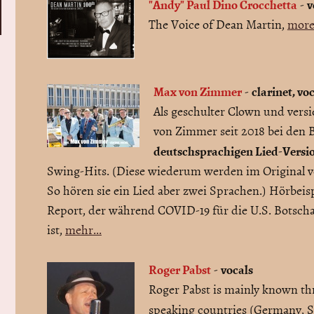
"Andy" Paul Dino Crocchetta
v
-
The Voice of Dean Martin,
more.
Max von Zimmer
clarinet, vo
-
Als geschulter Clown und versie
von Zimmer seit 2018 bei den 
deutschsprachigen Lied-Versi
Swing-Hits. (Diese wiederum werden im Original v
So hören sie ein Lied aber zwei Sprachen.) Hörbeispi
Report, der während COVID-19 für die U.S. Botscha
ist,
mehr...
Roger Pabst
vocals
-
Roger Pabst is mainly known t
speaking countries (Germany, S