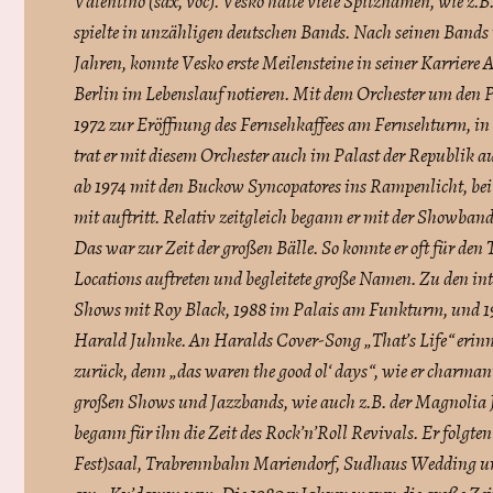
Valentino (sax, voc). Vesko hatte viele Spitznamen, wie z.
spielte in unzähligen deutschen Bands. Nach seinen Bands 
Jahren, konnte Vesko erste Meilensteine in seiner Karriere 
Berlin im Lebenslauf notieren. Mit dem Orchester um den Pi
1972 zur Eröffnung des Fernsehkaffees am Fernsehturm, in 
trat er mit diesem Orchester auch im Palast der Republik au
ab 1974 mit den Buckow Syncopatores ins Rampenlicht, bei d
mit auftritt. Relativ zeitgleich begann er mit der Showband
Das war zur Zeit der großen Bälle. So konnte er oft für de
Locations auftreten und begleitete große Namen. Zu den in
Shows mit Roy Black, 1988 im Palais am Funkturm, und 19
Harald Juhnke. An Haralds Cover-Song „That’s Life“ erinne
zurück, denn „das waren the good ol‘ days“, wie er charman
großen Shows und Jazzbands, wie auch z.B. der Magnolia
begann für ihn die Zeit des Rock’n’Roll Revivals. Er folgte
Fest)saal, Trabrennbahn Mariendorf, Sudhaus Wedding und 