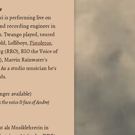
ar
 is performing live on
und recording engineer in
os. Twango played, toured
old,
Lolliboys,
Pistoleros
,
g (RRO), RIO the Voice of
, Marvin Rainwater's
As a studio musician he's
rds.
ger available)
the voice & face of Andrej
t als Musiklehrerin in