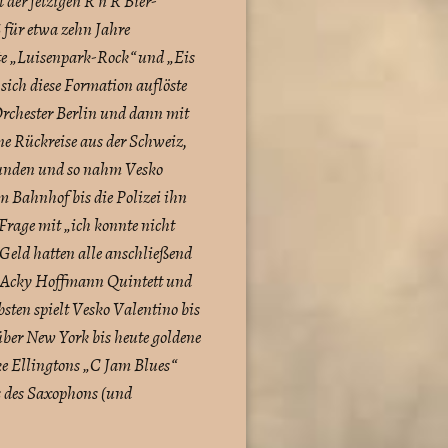
der fetzigen R’n’R Bier-
 für etwa zehn Jahre
tte „Luisenpark-Rock“ und „Eis
ich diese Formation auflöste
Orchester Berlin und dann mit
ne Rückreise aus der Schweiz,
Stunden und so nahm Vesko
m Bahnhof bis die Polizei ihn
Frage mit „ich konnte nicht
 Geld hatten alle anschließend
s Acky Hoffmann Quintett und
bsten spielt Vesko Valentino bis
über New York bis heute goldene
ke Ellingtons „C Jam Blues“
s des Saxophons (und