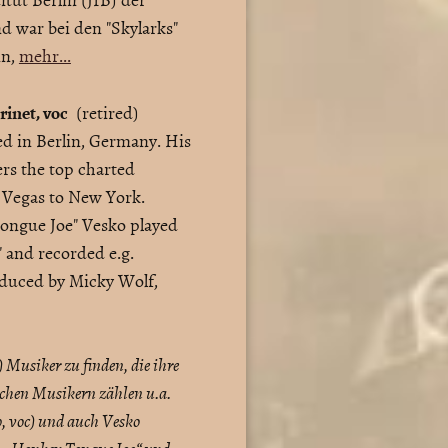
d war bei den "Skylarks"
in,
mehr...
rinet, voc
(retired)
ed in Berlin, Germany. His
fers the top charted
s Vegas to New York.
Tongue Joe" Vesko played
" and recorded e.g.
roduced by Micky Wolf,
 Musiker zu finden, die ihre
lchen Musikern zählen u.a.
p, voc) und auch Vesko