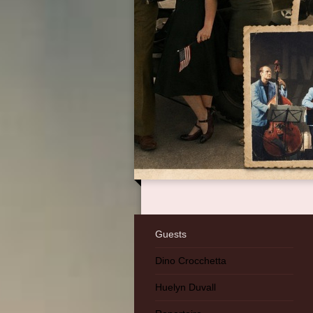
Guests
Dino Crocchetta
Huelyn Duvall