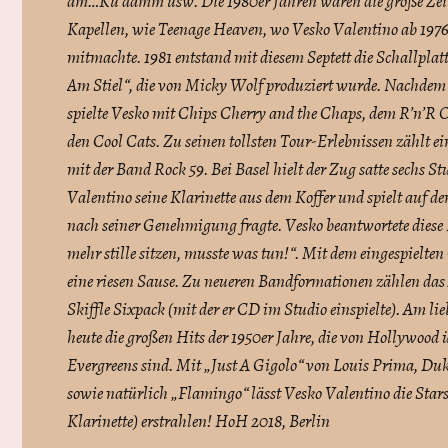
am…Ku’damm usw. Die 1980er Jahren waren die große Zeit 
Kapellen, wie Teenage Heaven, wo Vesko Valentino ab 1976
mitmachte. 1981 entstand mit diesem Septett die Schallpla
Am Stiel“, die von Micky Wolf produziert wurde. Nachdem s
spielte Vesko mit Chips Cherry and the Chaps, dem R’n’R 
den Cool Cats. Zu seinen tollsten Tour-Erlebnissen zählt ei
mit der Band Rock 59. Bei Basel hielt der Zug satte sechs 
Valentino seine Klarinette aus dem Koffer und spielt auf de
nach seiner Genehmigung fragte. Vesko beantwortete diese 
mehr stille sitzen, musste was tun!“. Mit dem eingespielten
eine riesen Sause. Zu neueren Bandformationen zählen da
Skiffle Sixpack (mit der er CD im Studio einspielte). Am lie
heute die großen Hits der 1950er Jahre, die von Hollywood 
Evergreens sind. Mit „Just A Gigolo“ von Louis Prima, Du
sowie natürlich „Flamingo“ lässt Vesko Valentino die Star
Klarinette) erstrahlen! HoH 2018, Berlin