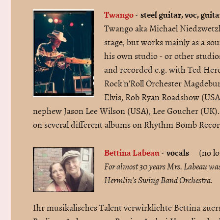
Twango
steel guitar, voc, guit
-
Twango aka Michael Niedzwetzki
stage, but works mainly as a so
his own studio - or other studi
and recorded e.g. with Ted Her
Rock'n'Roll Orchester Magdebur
Elvis, Rob Ryan Roadshow (USA)
nephew Jason Lee Wilson (USA), Lee Goucher (UK). 
on several different albums on Rhythm Bomb Reco
Bettina Labeau
vocals
-
(no lon
For almost 30 years Mrs. Labeau was 
Hermlin's Swing Band Orchestra.
Ihr musikalisches Talent verwirklichte Bettina zuers