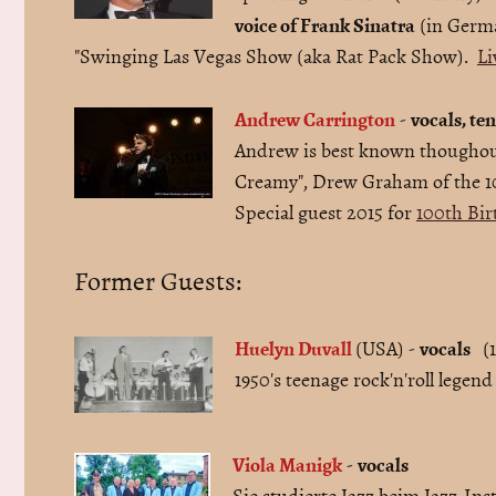
voice of Frank Sinatra
(in Germa
"Swinging Las Vegas Show (aka Rat Pack Show).
Li
Andrew Carrington
vocals, te
-
Andrew is best known thoughout
Creamy", Drew Graham of the 10
Special guest 2015 for
100th Bir
Former Guests:
Huelyn Duvall
vocals
(USA) -
(1
1950's teenage rock'n'roll legen
Viola Manigk
vocals
-
Sie studierte Jazz beim Jazz-Inst